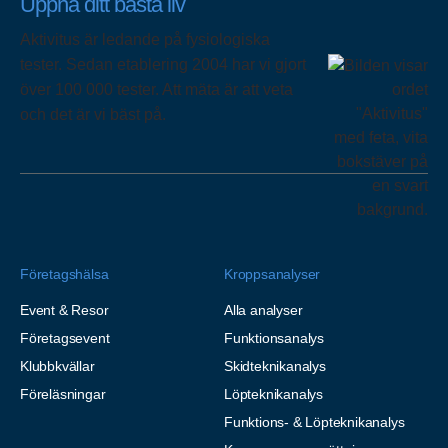
Uppnå ditt bästa liv
Aktivitus är ledande på fysiologiska
tester. Sedan etablering 2004 har vi gjort
över 100 000 tester. Att mäta är att veta
och det är vi bäst på.
Företagshälsa
Kroppsanalyser
Event & Resor
Alla analyser
Företagsevent
Funktionsanalys
Klubbkvällar
Skidteknikanalys
Föreläsningar
Löpteknikanalys
Funktions- & Löpteknikanalys