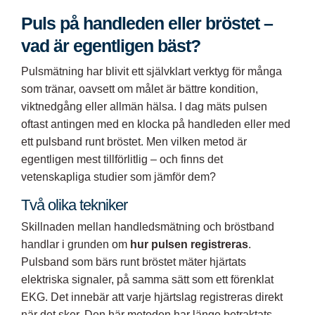
Puls på handleden eller bröstet –
vad är egentligen bäst?
Pulsmätning har blivit ett självklart verktyg för många
som tränar, oavsett om målet är bättre kondition,
viktnedgång eller allmän hälsa. I dag mäts pulsen
oftast antingen med en klocka på handleden eller med
ett pulsband runt bröstet. Men vilken metod är
egentligen mest tillförlitlig – och finns det
vetenskapliga studier som jämför dem?
Två olika tekniker
Skillnaden mellan handledsmätning och bröstband
handlar i grunden om
hur pulsen registreras
.
Pulsband som bärs runt bröstet mäter hjärtats
elektriska signaler, på samma sätt som ett förenklat
EKG. Det innebär att varje hjärtslag registreras direkt
när det sker. Den här metoden har länge betraktats