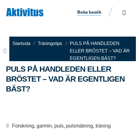
Boka besök
Startsida
/
Träningstips
/
PULS PÅ HANDLEDEN
ELLER BRÖSTET – VAD ÄR
EGENTLIGEN BÄST?
PULS PÅ HANDLEDEN ELLER
BRÖSTET – VAD ÄR EGENTLIGEN
BÄST?
Aktivitus
januari 15, 2026
2:15 e m
Forskning
,
garmin
,
puls
,
pulsmätning
,
träning