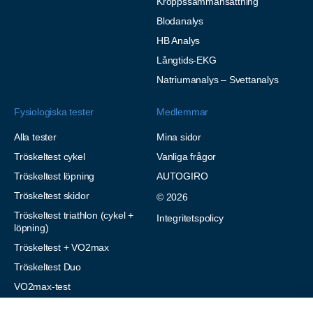
Kroppssammansättning
Blodanalys
HB Analys
Långtids-EKG
Natriumanalys – Svettanalys
Fysiologiska tester
Medlemmar
Alla tester
Mina sidor
Tröskeltest cykel
Vanliga frågor
Tröskeltest löpning
AUTOGIRO
Tröskeltest skidor
© 2026
Tröskeltest triathlon (cykel +
Integritetspolicy
löpning)
Tröskeltest + VO2max
Tröskeltest Duo
VO2max-test
Wingate-test