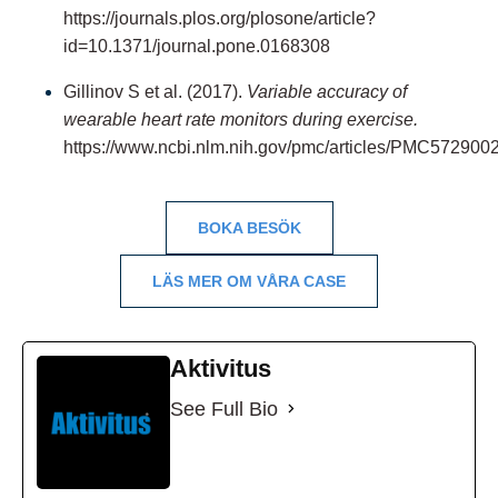
https://journals.plos.org/plosone/article?
id=10.1371/journal.pone.0168308
Gillinov S et al. (2017).
Variable accuracy of
wearable heart rate monitors during exercise.
https://www.ncbi.nlm.nih.gov/pmc/articles/PMC5729002
BOKA BESÖK
LÄS MER OM VÅRA CASE
Aktivitus
See Full Bio