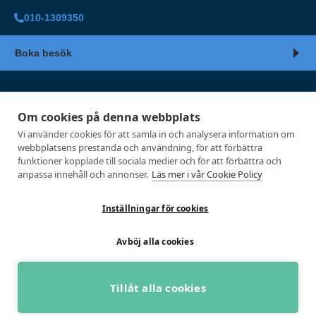
010-1309350
Boka besök
AKTIVITUS
Om cookies på denna webbplats
Vi använder cookies för att samla in och analysera information om
Uppnå ditt bästa liv
webbplatsens prestanda och användning, för att förbättra
funktioner kopplade till sociala medier och för att förbättra och
Aktivitus är ledande på fysiologiska tester.
anpassa innehåll och annonser.
Läs mer i vår Cookie Policy
Sedan etablering 2004 har vi gjort över 100
000 tester. Att mäta är att veta och det är vi
bäst på.
Inställningar för cookies
Avböj alla cookies
Tillåt alla cookies
BOKA GRATIS RÅDGIVNING
Företagshälsa
Kroppsanalyser